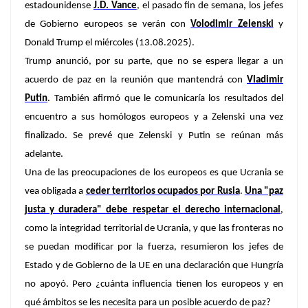
estadounidense
J.D. Vance
, el pasado fin de semana, los jefes
de Gobierno europeos se verán con
Volodimir Zelenski
y
Donald Trump el miércoles (13.08.2025).
Trump anunció, por su parte, que no se espera llegar a un
acuerdo de paz en la reunión que mantendrá con
Vladimir
Putin
. También afirmó que le comunicaría los resultados del
encuentro a sus homólogos europeos y a Zelenski una vez
finalizado. Se prevé que Zelenski y Putin se reúnan más
adelante.
Una de las preocupaciones de los europeos es que Ucrania se
vea obligada a
ceder territorios ocupados por Rusia
.
Una "paz
justa y duradera" debe respetar el derecho internacional
,
como la integridad territorial de Ucrania, y que las fronteras no
se puedan modificar por la fuerza, resumieron los jefes de
Estado y de Gobierno de la UE en una declaración que Hungría
no apoyó. Pero ¿cuánta influencia tienen los europeos y en
qué ámbitos se les necesita para un posible acuerdo de paz?