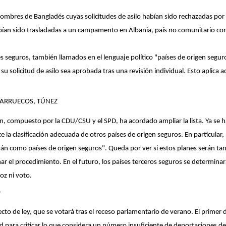
hombres de Bangladés cuyas solicitudes de asilo habían sido rechazadas por I
ían sido trasladadas a un campamento en Albania, país no comunitario con 
s seguros, también llamados en el lenguaje político "países de origen seg
su solicitud de asilo sea aprobada tras una revisión individual. Esto aplic
 MARRUECOS, TÚNEZ
mán, compuesto por la CDU/CSU y el SPD, ha acordado ampliar la lista. Ya s
a clasificación adecuada de otros países de origen seguros. En particular,
arán como países de origen seguros". Queda por ver si estos planes serán tan
ar el procedimiento. En el futuro, los países terceros seguros se determina
oz ni voto.
O
to de ley, que se votará tras el receso parlamentario de verano. El primer de
 para criticar lo que considera un número insuficiente de deportaciones de 