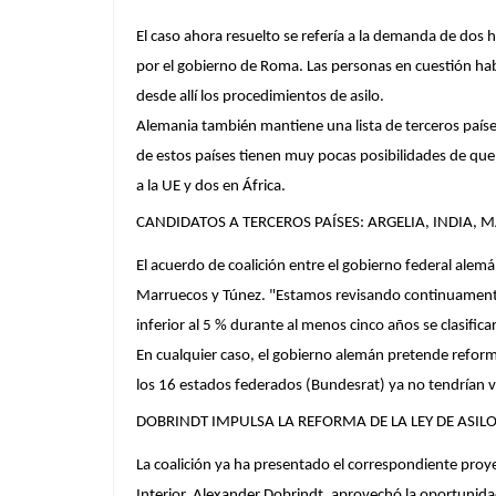
El caso ahora resuelto se refería a la demanda de dos 
por el gobierno de Roma. Las personas en cuestión hab
desde allí los procedimientos de asilo.
Alemania también mantiene una lista de terceros paíse
de estos países tienen muy pocas posibilidades de que 
a la UE y dos en África.
CANDIDATOS A TERCEROS PAÍSES: ARGELIA, INDIA,
El acuerdo de coalición entre el gobierno federal ale
Marruecos y Túnez. "Estamos revisando continuamente l
inferior al 5 % durante al menos cinco años se clasific
En cualquier caso, el gobierno alemán pretende reform
los 16 estados federados (Bundesrat) ya no tendrían v
DOBRINDT IMPULSA LA REFORMA DE LA LEY DE ASIL
La coalición ya ha presentado el correspondiente proyec
Interior, Alexander Dobrindt, aprovechó la oportunidad