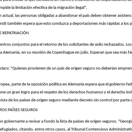
pide la limitación efectiva de la migración ilegal".
ción actual, las personas obligadas a abandonar el país deben obtener asisten
indt también espera que esto conduzca a deportaciones más rápidas a los p
E REPATRIACIÓN
ntros conjuntos para el retorno de los solicitantes de asilo rechazados. Los
a Alemania, en su reunión de Copenhague en julio. Esperan que sea más fác
claro: "Quienes provienen de un país de origen seguro no deberían emprend
uropea, parte de la oposición política en Alemania espera que el gobierno fed
ne un gran logro para el respeto de los derechos humanos y el derecho indivi
ista de los países de origen seguro mediante decreto sin control por parte 
ROS PAÍSES SEGUROS
ción gobernante a revisar a fondo la lista de países de origen seguros. "Georg
refugiados, citando, entre otros casos, al Tribunal Contencioso Administrati