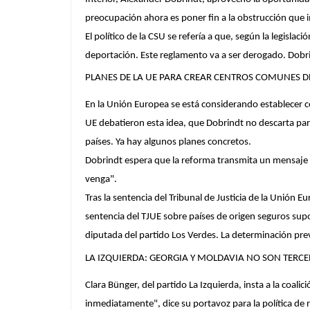
preocupación ahora es poner fin a la obstrucción que im
El político de la CSU se refería a que, según la legisla
deportación. Este reglamento va a ser derogado. Dobr
PLANES DE LA UE PARA CREAR CENTROS COMUNES D
En la Unión Europea se está considerando establecer ce
UE debatieron esta idea, que Dobrindt no descarta par
países. Ya hay algunos planes concretos.
Dobrindt espera que la reforma transmita un mensaje 
venga".
Tras la sentencia del Tribunal de Justicia de la Unión E
sentencia del TJUE sobre países de origen seguros supo
diputada del partido Los Verdes. La determinación prev
LA IZQUIERDA: GEORGIA Y MOLDAVIA NO SON TERCE
Clara Bünger, del partido La Izquierda, insta a la coali
inmediatamente", dice su portavoz para la política de 