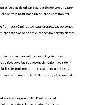
talia. Su país de origen está clasificado como seguro
el que Italia ha firmado un acuerdo para tramitar
uros". Ambos términos son equivalentes. Las personas
a actualmente a ocho países europeos no pertenecientes
e han mencionado nombres como Argelia, India,
 los países cuya tasa de reconocimiento haya sido
 fáciles de implementar tras la sentencia del TJUE.
rán mediante un decreto. El Bundestag y la cámara de
bate tuvo lugar en julio. El ministro del
solicitantes de asilo rechazados: "Nuestra